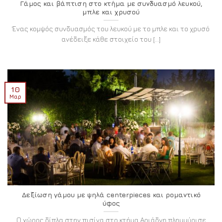
Γάμος και βάπτιση στο κτήμα με συνδυασμό λευκού,
μπλε και χρυσού
Ένας κομψός συνδυασμός του λευκού με το μπλε και το χρυσό
ανέδειξε κάθε στοιχείο του [...]
10
Μαρ
Δεξίωση γάμου με ψηλά centerpieces και ρομαντικό
ύφος
Ο χώρος δίπλα στην πισίνα στο κτήμα Αριάδνη πλημμύρισε