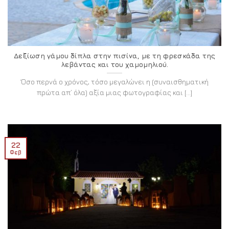
Δεξίωση γάμου δίπλα στην πισίνα, με τη φρεσκάδα της
λεβάντας και του χαμομηλιού.
Όσο περνά ο χρόνος, τόσο μεγαλώνει η (συναισθηματική
πρώτα απ’ όλα) αξία μιας φωτογραφίας και [...]
22
Φεβ