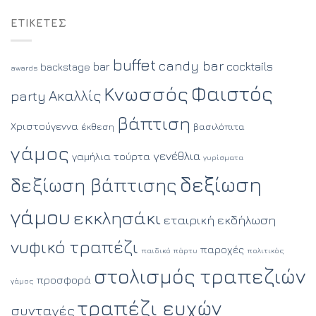
ΕΤΙΚΈΤΕΣ
buffet
candy bar
cocktails
bar
backstage
awards
Φαιστός
Κνωσσός
Ακαλλίς
party
βάπτιση
Χριστούγεννα
έκθεση
βασιλόπιτα
γάμος
γενέθλια
γαμήλια τούρτα
γυρίσματα
δεξίωση
δεξίωση βάπτισης
γάμου
εκκλησάκι
εταιρική εκδήλωση
νυφικό τραπέζι
παροχές
παιδικό πάρτυ
πολιτικός
στολισμός τραπεζιών
προσφορά
γάμος
τραπέζι ευχών
συνταγές