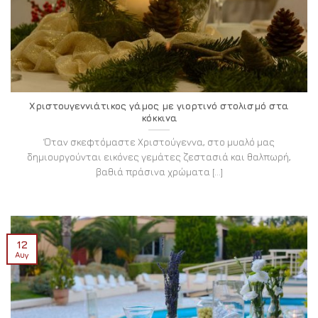
Χριστουγεννιάτικος γάμος με γιορτινό στολισμό στα
κόκκινα
Όταν σκεφτόμαστε Χριστούγεννα, στο μυαλό μας
δημιουργούνται εικόνες γεμάτες ζεστασιά και θαλπωρή,
βαθιά πράσινα χρώματα [...]
12
Αυγ