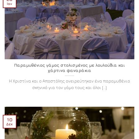
Ιαν
Παραμυθένιος γάμος στολισμένος με λουλούδια και
χάρτινα φαναράκια
Η Χριστίνα και ο Αποστόλης ονειρεύτηκαν ένα παραμυθένιο
σκηνικό για τον γάμο τους και όλοι [...]
10
Δεκ