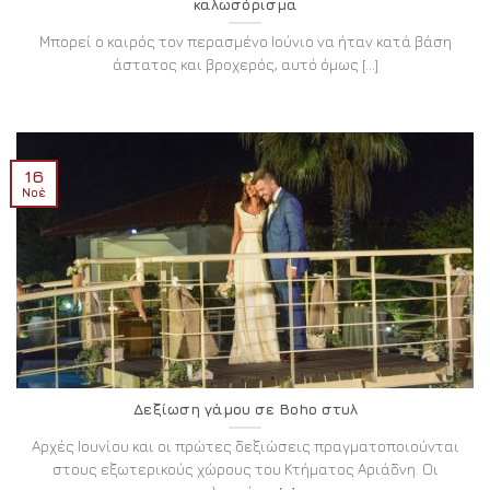
καλωσόρισμα
Μπορεί ο καιρός τον περασμένο Ιούνιο να ήταν κατά βάση
άστατος και βροχερός, αυτό όμως [...]
16
Νοέ
Δεξίωση γάμου σε Boho στυλ
Αρχές Ιουνίου και οι πρώτες δεξιώσεις πραγματοποιούνται
στους εξωτερικούς χώρους του Κτήματος Αριάδνη. Οι