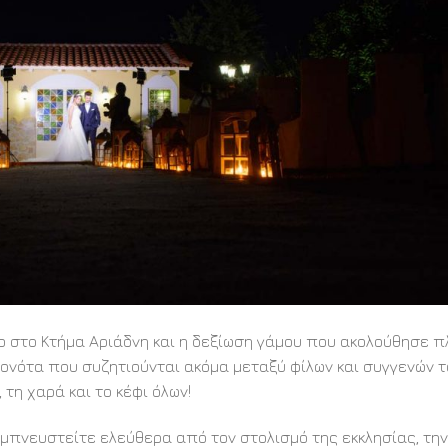
ιο στο Κτήμα Αριάδνη και η δεξίωση γάμου που ακολούθησε π
γονότα που συζητιούνται ακόμα μεταξύ φίλων και συγγενών 
τη χαρά και το κέφι όλων!
Εμπνευστείτε ελεύθερα από τον στολισμό της εκκλησίας, την