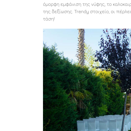
όμορφη εμφάνιση της νύφης, το καλοκαι
της δεξίωσης. Trendy στοιχείο, οι πέρλ
τάση!