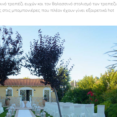
ρινό τραπέζι ευχών και τον θαλασσινό στολισμό των τραπεζ
ες στις μπομπονιέρες που πλέον έχουν γίνει εξαιρετικά hot