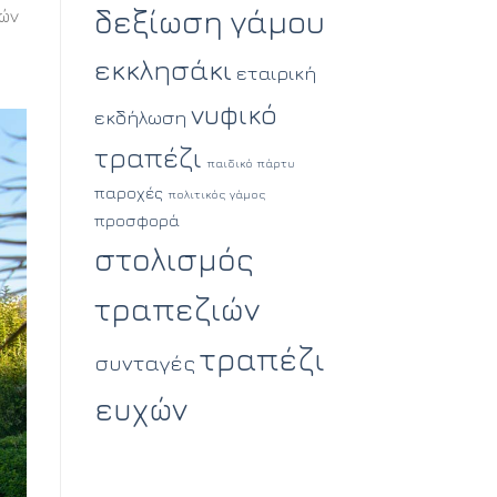
δεξίωση γάμου
ιών
εκκλησάκι
εταιρική
νυφικό
εκδήλωση
τραπέζι
παιδικό πάρτυ
παροχές
πολιτικός γάμος
προσφορά
στολισμός
τραπεζιών
τραπέζι
συνταγές
ευχών