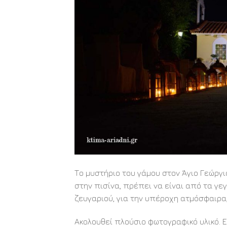
Το μυστήριο του γάμου στον Άγιο Γεώργ
στην πισίνα, πρέπει να είναι από τα γε
ζευγαριού, για την υπέροχη ατμόσφαιρα, 
Ακολουθεί πλούσιο φωτογραφικό υλικό. 