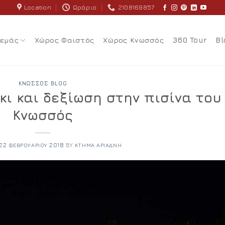
Location
Ωράριο
2108169857
 εμάς
Χώρος Φαιστός
Χώρος Κνωσσός
360 Tour
Bl
ΚΝΩΣΣΌΣ BLOG
κι και δεξίωση στην πισίνα του
Κνωσσός
22 ΦΕΒΡΟΥΑΡΊΟΥ 2018
BY
ΚΤΉΜΑ ΑΡΙΆΔΝΗ