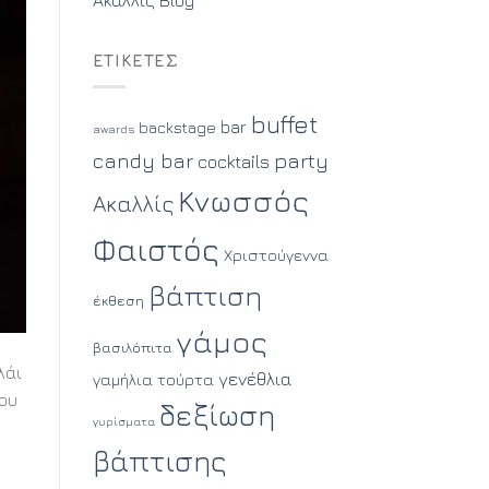
ΕΤΙΚΈΤΕΣ
buffet
bar
backstage
awards
party
candy bar
cocktails
Κνωσσός
Ακαλλίς
Φαιστός
Χριστούγεννα
βάπτιση
έκθεση
γάμος
βασιλόπιτα
λάι
γενέθλια
γαμήλια τούρτα
του
δεξίωση
γυρίσματα
βάπτισης