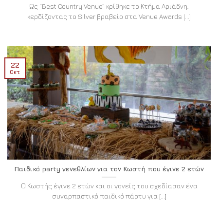
Ως “Best Country Venue” κρίθηκε το Κτήμα Αριάδνη,
κερδίζοντας το Silver βραβείο στα Venue Awards [...]
22
Οκτ
Παιδικό party γενεθλίων για τον Κωστή που έγινε 2 ετών
Ο Κωστής έγινε 2 ετών και οι γονείς του σχεδίασαν ένα
συναρπαστικό παιδικό πάρτυ για [...]