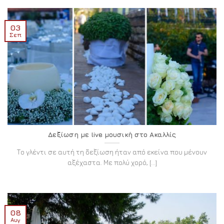
03
Σεπ
Δεξίωση με live μουσική στο Ακαλλίς
Το γλέντι σε αυτή τη δεξίωση ήταν από εκείνα που μένουν
αξέχαστα. Με πολύ χορό, [...]
08
Αυγ