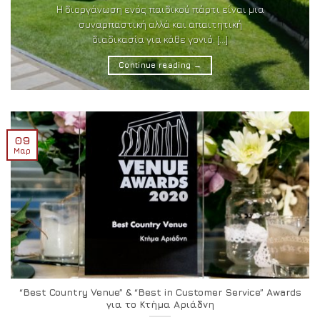
Η διοργάνωση ενός παιδικού πάρτι είναι μια
συναρπαστική αλλά και απαιτητική
διαδικασία για κάθε γονιό. [...]
Continue reading
→
09
Μαρ
“Best Country Venue” & “Best in Customer Service” Awards
για το Κτήμα Αριάδνη