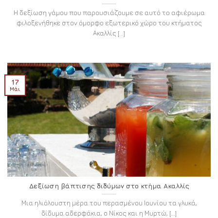
Η δεξίωση γάμου που παρουσιάζουμε σε αυτό το αφιέρωμα
φιλοξενήθηκε στον όμορφο εξωτερικό χώρο του κτήματος
Ακαλλίς [...]
17
Μάι
Δεξίωση βάπτισης διδύμων στο κτήμα Ακαλλίς
Μια ηλιόλουστη μέρα του περασμένου Ιουνίου τα γλυκά,
δίδυμα αδερφάκια, ο Νίκος και η Μυρτώ, [...]