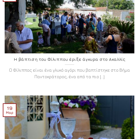
Η βάπτιση του Φίλιππου έριξε άγκυρα στο Ακαλλίς
Ο Φίλιππος είναι ένα γλυκό αγόρι που βαπτίστηκε στο Βήμα
Παντοκράτορος, ένα από τα πιο [...]
19
Μαρ