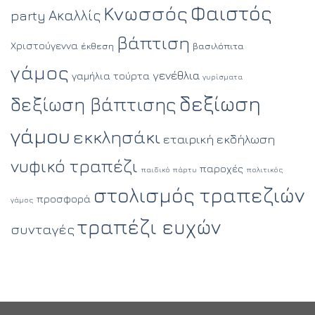
Φαιστός
Κνωσσός
Ακαλλίς
party
βάπτιση
Χριστούγεννα
έκθεση
βασιλόπιτα
γάμος
γενέθλια
γαμήλια τούρτα
γυρίσματα
δεξίωση
δεξίωση βάπτισης
γάμου
εκκλησάκι
εταιρική εκδήλωση
νυφικό τραπέζι
παροχές
παιδικό πάρτυ
πολιτικός
στολισμός τραπεζιών
προσφορά
γάμος
τραπέζι ευχών
συνταγές