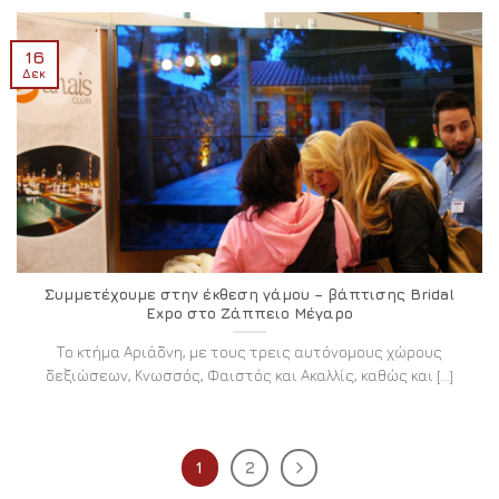
16
Δεκ
Συμμετέχουμε στην έκθεση γάμου – βάπτισης Bridal
Expo στο Ζάππειο Μέγαρο
Το κτήμα Αριάδνη, με τους τρεις αυτόνομους χώρους
δεξιώσεων, Κνωσσός, Φαιστός και Ακαλλίς, καθώς και [...]
1
2