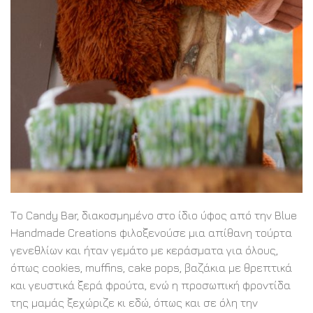
Το Candy Bar, διακοσμημένο στο ίδιο ύφος από την Blue
Handmade Creations φιλοξενούσε μια απίθανη τούρτα
γενεθλίων και ήταν γεμάτο με κεράσματα για όλους,
όπως cookies, muffins, cake pops, βαζάκια με θρεπτικά
και γευστικά ξερά φρούτα, ενώ η προσωπική φροντίδα
της μαμάς ξεχώριζε κι εδώ, όπως και σε όλη την