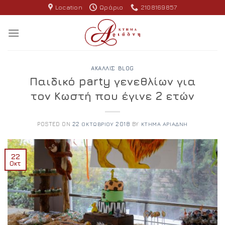
Skip
Location
Ωράριο
2108169857
to
content
ΑΚΑΛΛΊΣ BLOG
Παιδικό party γενεθλίων για
τον Κωστή που έγινε 2 ετών
POSTED ON
22 ΟΚΤΩΒΡΊΟΥ 2018
BY
ΚΤΉΜΑ ΑΡΙΆΔΝΗ
22
Οκτ