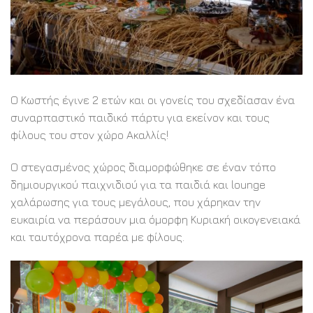
Ο Κωστής έγινε 2 ετών και οι γονείς του σχεδίασαν ένα
συναρπαστικό παιδικό πάρτυ για εκείνον και τους
φίλους του στον χώρο Ακαλλίς!
Ο στεγασμένος χώρος διαμορφώθηκε σε έναν τόπο
δημιουργικού παιχνιδιού για τα παιδιά και lounge
χαλάρωσης για τους μεγάλους, που χάρηκαν την
ευκαιρία να περάσουν μια όμορφη Κυριακή οικογενειακά
και ταυτόχρονα παρέα με φίλους.