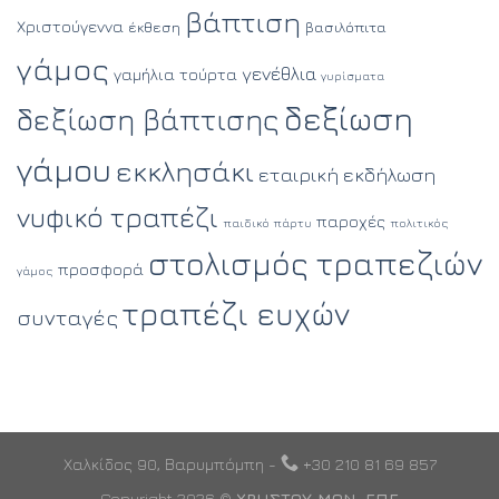
βάπτιση
Χριστούγεννα
έκθεση
βασιλόπιτα
γάμος
γενέθλια
γαμήλια τούρτα
γυρίσματα
δεξίωση
δεξίωση βάπτισης
γάμου
εκκλησάκι
εταιρική εκδήλωση
νυφικό τραπέζι
παροχές
παιδικό πάρτυ
πολιτικός
στολισμός τραπεζιών
προσφορά
γάμος
τραπέζι ευχών
συνταγές
Χαλκίδος 90, Βαρυμπόμπη -
+30 210 81 69 857
Copyright 2026 ©
ΧΡΗΣΤΟΥ ΜΟΝ. ΕΠΕ