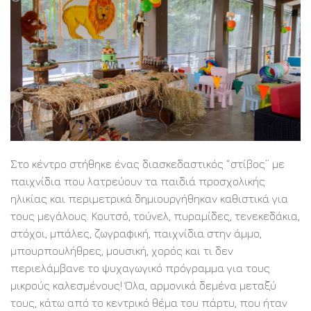
Στο κέντρο στήθηκε ένας διασκεδαστικός “στίβος” με
παιχνίδια που λατρεύουν τα παιδιά προσχολικής
ηλικίας και περιμετρικά δημιουργήθηκαν καθιστικά για
τους μεγάλους. Κουτσό, τούνελ, πυραμίδες, τενεκεδάκια,
στόχοι, μπάλες, ζωγραφική, παιχνίδια στην άμμο,
μπουρπουλήθρες, μουσική, χορός και τι δεν
περιελάμβανε το ψυχαγωγικό πρόγραμμα για τους
μικρούς καλεσμένους! Όλα, αρμονικά δεμένα μεταξύ
τους, κάτω από το κεντρικό θέμα του πάρτυ, που ήταν