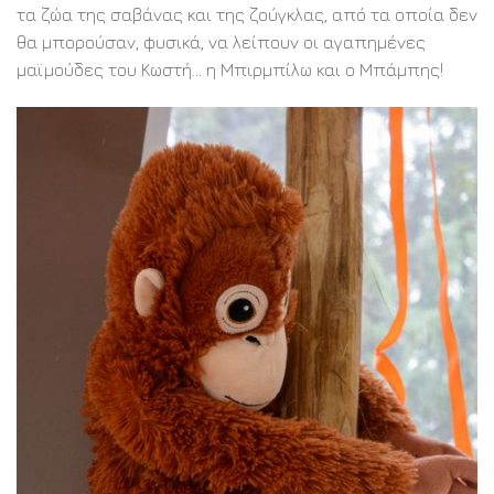
τα ζώα της σαβάνας και της ζούγκλας, από τα οποία δεν
θα μπορούσαν, φυσικά, να λείπουν οι αγαπημένες
μαϊμούδες του Κωστή… η Μπιρμπίλω και ο Μπάμπης!