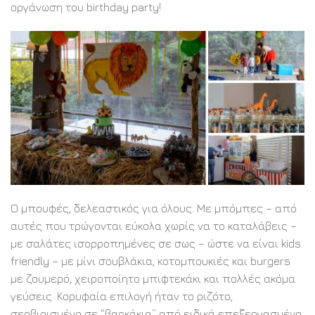
οργάνωση του birthday party!
Ο μπουφές, δελεαστικός για όλους. Με μπόμπες – από
αυτές που τρώγονται εύκολα χωρίς να το καταλάβεις –
με σαλάτες ισορροπημένες σε σως – ώστε να είναι kids
friendly – με μίνι σουβλάκια, κοτομπουκιές και burgers
με ζουμερό, χειροποίητο μπιφτεκάκι και πολλές ακόμα
γεύσεις. Κορυφαία επιλογή ήταν το ριζότο,
σερβιρισμένο σε “βαρκάκια” από ειδικά επεξεργασμένα