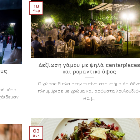
10
Μαρ
Δεξίωση γάμου με ψηλά centerpiece
ους
και ρομαντικό ύφος
Ο χώρος δίπλα στην πισίνα στο κτήμα Αριάδν
ερή μέρα
πλημμύρισε με χρώμα και αρώματα λουλουδιώ
χάιδευαν
για [...]
03
Δεκ