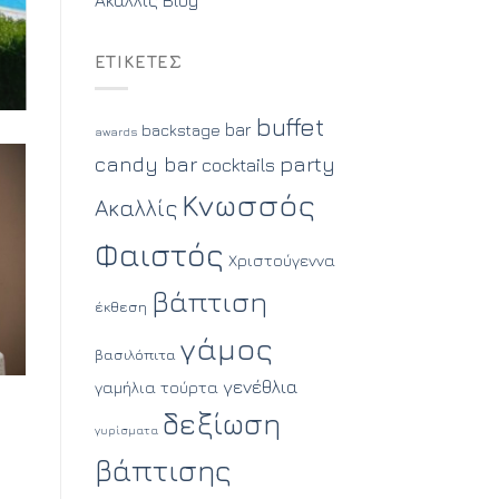
ΕΤΙΚΈΤΕΣ
buffet
bar
backstage
awards
party
candy bar
cocktails
Κνωσσός
Ακαλλίς
Φαιστός
Χριστούγεννα
βάπτιση
έκθεση
γάμος
βασιλόπιτα
γενέθλια
γαμήλια τούρτα
δεξίωση
γυρίσματα
βάπτισης