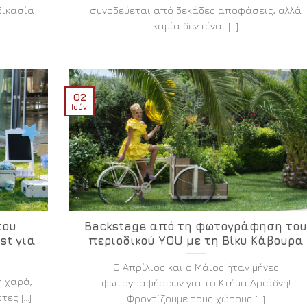
δικασία
συνοδεύεται από δεκάδες αποφάσεις, αλλά
καμία δεν είναι [...]
02
Ιούν
του
Backstage από τη φωτογράφηση το
st για
περιοδικού YOU με τη Βίκυ Κάβουρα
Ο Απρίλιος και ο Μάιος ήταν μήνες
η χαρά,
φωτογραφήσεων για το Κτήμα Αριάδνη!
ς [...]
Φροντίζουμε τους χώρους [...]