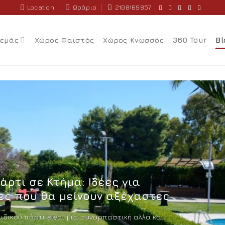
Location
Ωράριο
2108169857
 εμάς
Χώρος Φαιστός
Χώρος Κνωσσός
360 Tour
Bl
άρτι σε Κτήμα: Ιδέες για
ες που θα μείνουν αξέχαστες
ιδικού πάρτι είναι μια συναρπαστική αλλά και