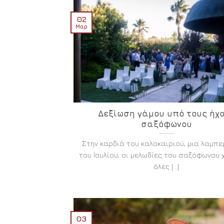
02
Μαρ
Δεξίωση γάμου υπό τους ήχ
σαξόφωνου
Στην καρδιά του καλοκαιριού, μια λαμπ
του Ιουλίου, οι μελωδίες του σαξόφωνου 
όλες [...]
03