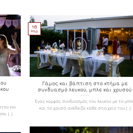
16
Μαρ
του
Γάμος και βάπτιση στο κτήμα με
ίκου
συνδυασμό λευκού, μπλε και χρυσού
Ένας κομψός συνδυασμός του λευκού με το μπλ
άτου και
και το χρυσό ανέδειξε κάθε στοιχείο του [...]
 [...]