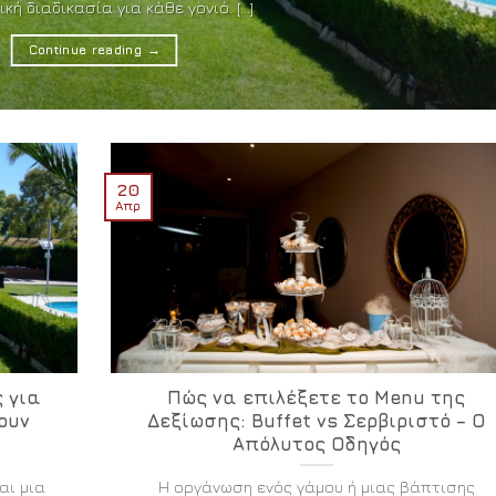
κή διαδικασία για κάθε γονιό. [...]
Continue reading
→
20
Απρ
 για
Πώς να επιλέξετε το Menu της
ουν
Δεξίωσης: Buffet vs Σερβιριστό – Ο
Απόλυτος Οδηγός
αι μια
Η οργάνωση ενός γάμου ή μιας βάπτισης