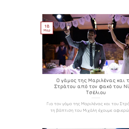
18
Μαρ
Ο γάμος της Μαριλένας και 
Στράτου από τον φακό του Ν
Τσέλιου
Για τον γάμο της Μαριλένας και του Στρ
τη βάπτιση του Μιχάλη έχουμε αφιερώσει