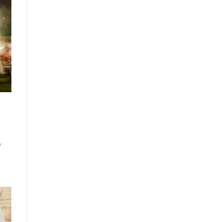
s
η
ν