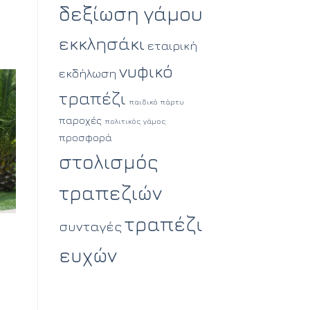
δεξίωση γάμου
εκκλησάκι
εταιρική
νυφικό
εκδήλωση
τραπέζι
παιδικό πάρτυ
παροχές
πολιτικός γάμος
προσφορά
στολισμός
τραπεζιών
τραπέζι
συνταγές
υ
ευχών