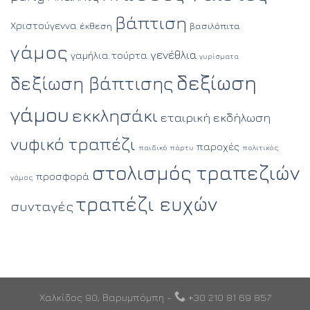
βάπτιση
Χριστούγεννα
έκθεση
βασιλόπιτα
γάμος
γενέθλια
γαμήλια τούρτα
γυρίσματα
δεξίωση
δεξίωση βάπτισης
γάμου
εκκλησάκι
εταιρική εκδήλωση
νυφικό τραπέζι
παροχές
παιδικό πάρτυ
πολιτικός
στολισμός τραπεζιών
προσφορά
γάμος
τραπέζι ευχών
συνταγές
Χαλκίδος 90, Βαρυμπόμπη -
+30 210 81 69 857