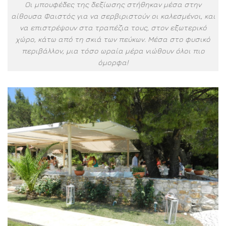
Οι μπουφέδες της δεξίωσης στήθηκαν μέσα στην
αίθουσα Φαιστός για να σερβιριστούν οι καλεσμένοι, και
να επιστρέψουν στα τραπέζια τους, στον εξωτερικό
χώρο, κάτω από τη σκιά των πεύκων. Μέσα στο φυσικό
περιβάλλον, μια τόσο ωραία μέρα νιώθουν όλοι πιο
όμορφα!