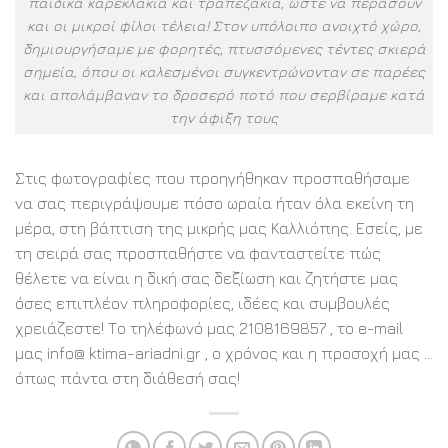
παιδικά καρεκλάκια και τραπεζάκια, ώστε να περάσουν
και οι μικροί φίλοι τέλεια! Στον υπόλοιπο ανοιχτό χώρο,
δημιουργήσαμε με φορητές, πτυσσόμενες τέντες σκιερά
σημεία, όπου οι καλεσμένοι συγκεντρώνονταν σε παρέες
και απολάμβαναν το δροσερό ποτό που σερβίραμε κατά
την άφιξη τους
Στις φωτογραφίες που προηγήθηκαν προσπαθήσαμε
να σας περιγράψουμε πόσο ωραία ήταν όλα εκείνη τη
μέρα, στη βάπτιση της μικρής μας Καλλιόπης. Εσείς, με
τη σειρά σας προσπαθήστε να φανταστείτε πώς
θέλετε να είναι η δική σας δεξίωση και ζητήστε μας
όσες επιπλέον πληροφορίες, ιδέες και συμβουλές
χρειάζεστε! Το τηλέφωνό μας 2108169857 , το e-mail
μας info@ ktima-ariadni.gr , ο χρόνος και η προσοχή μας …
όπως πάντα στη διάθεσή σας!