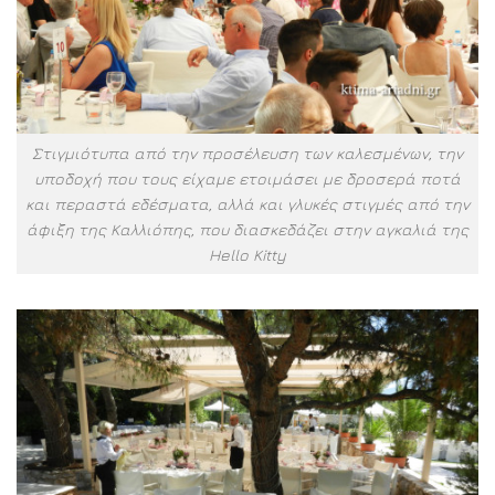
Στιγμιότυπα από την προσέλευση των καλεσμένων, την
υποδοχή που τους είχαμε ετοιμάσει με δροσερά ποτά
και περαστά εδέσματα, αλλά και γλυκές στιγμές από την
άφιξη της Καλλιόπης, που διασκεδάζει στην αγκαλιά της
Hello Kitty