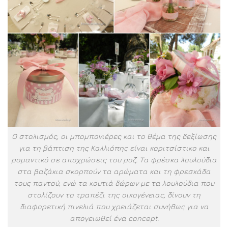
Ο στολισμός, οι μπομπονιέρες και το θέμα της δεξίωσης
για τη βάπτιση της Καλλιόπης είναι κοριτσίστικο και
ρομαντικό σε αποχρώσεις του ροζ. Τα φρέσκα λουλούδια
στα βαζάκια σκορπούν τα αρώματα και τη φρεσκάδα
τους παντού, ενώ τα κουτιά δώρων με τα λουλούδια που
στολίζουν το τραπέζι της οικογένειας, δίνουν τη
διαφορετική πινελιά που χρειάζεται συνήθως για να
απογειωθεί ένα concept.