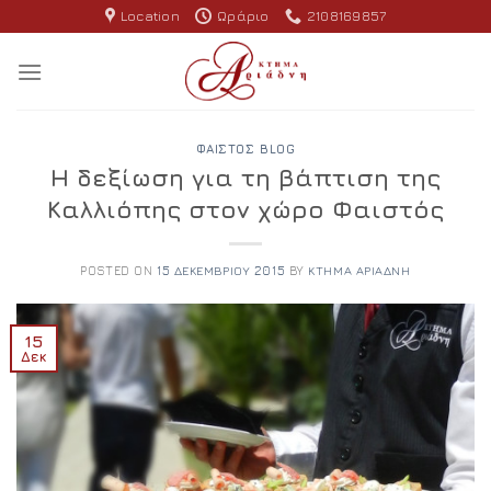
Skip
Location
Ωράριο
2108169857
to
content
ΦΑΙΣΤΌΣ BLOG
Η δεξίωση για τη βάπτιση της
Καλλιόπης στον χώρο Φαιστός
POSTED ON
15 ΔΕΚΕΜΒΡΊΟΥ 2015
BY
ΚΤΉΜΑ ΑΡΙΆΔΝΗ
15
Δεκ