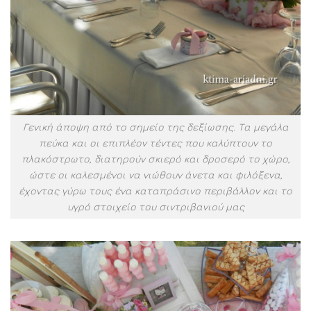
Γενική άποψη από το σημείο της δεξίωσης. Τα μεγάλα
πεύκα και οι επιπλέον τέντες που καλύπτουν το
πλακόστρωτο, διατηρούν σκιερό και δροσερό το χώρο,
ώστε οι καλεσμένοι να νιώθουν άνετα και φιλόξενα,
έχοντας γύρω τους ένα καταπράσινο περιβάλλον και το
υγρό στοιχείο του σιντριβανιού μας