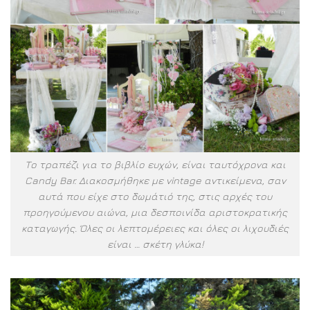
Το τραπέζι για το βιβλίο ευχών, είναι ταυτόχρονα και
Candy Bar. Διακοσμήθηκε με vintage αντικείμενα, σαν
αυτά που είχε στο δωμάτιό της, στις αρχές του
προηγούμενου αιώνα, μια δεσποινίδα αριστοκρατικής
καταγωγής. Όλες οι λεπτομέρειες και όλες οι λιχουδιές
είναι … σκέτη γλύκα!