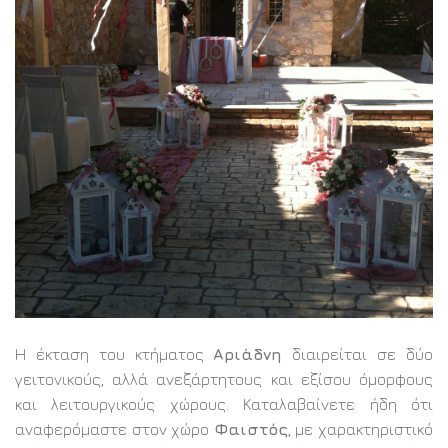
Η έκταση του κτήματος
Αριάδνη
διαιρείται σε δύο
γειτονικούς, αλλά ανεξάρτητους και εξίσου όμορφους
και λειτουργικούς χώρους. Καταλαβαίνετε ήδη ότι
αναφερόμαστε στον χώρο
Φαιστός
, με χαρακτηριστικό