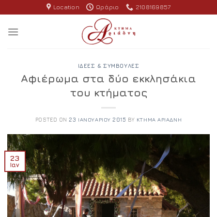
Skip
Location
Ωράριο
2108169857
to
content
ΙΔΈΕΣ & ΣΥΜΒΟΥΛΈΣ
Αφιέρωμα στα δύο εκκλησάκια
του κτήματος
POSTED ON
23 ΙΑΝΟΥΑΡΊΟΥ 2015
BY
ΚΤΉΜΑ ΑΡΙΆΔΝΗ
23
Ιαν