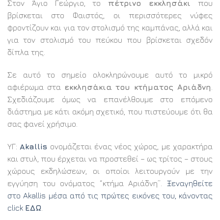
Στον Άγιο Γεώργιο, το
πέτρινο εκκλησάκι
που
βρίσκεται στο Φαιστός, οι περισσότερες νύφες
φροντίζουν και για τον στολισμό της καμπάνας, αλλά και
για τον στολισμό του πεύκου που βρίσκεται σχεδόν
δίπλα της.
Σε αυτό το σημείο ολοκληρώνουμε αυτό το μικρό
αφιέρωμα στα
εκκλησάκια του κτήματος Αριάδνη
.
Σχεδιάζουμε όμως να επανέλθουμε στο επόμενο
διάστημα με κάτι ακόμη σχετικό, που πιστεύουμε ότι θα
σας φανεί χρήσιμο.
ΥΓ:
Akallis
ονομάζεται ένας νέος χώρος, με χαρακτήρα
και στυλ, που έρχεται να προστεθεί – ως τρίτος – στους
χώρους εκδηλώσεων, οι οποίοι λειτουργούν με την
εγγύηση του ονόματος “κτήμα Αριάδνη”.
Ξεναγηθείτε
στο Akallis μέσα από τις πρώτες εικόνες του, κάνοντας
click
ΕΔΩ
.