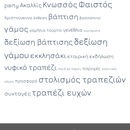
Φαιστός
Κνωσσός
Ακαλλίς
party
βάπτιση
Χριστούγεννα
έκθεση
βασιλόπιτα
γάμος
γενέθλια
γαμήλια τούρτα
γυρίσματα
δεξίωση
δεξίωση βάπτισης
γάμου
εκκλησάκι
εταιρική εκδήλωση
νυφικό τραπέζι
παροχές
παιδικό πάρτυ
πολιτικός
στολισμός τραπεζιών
προσφορά
γάμος
τραπέζι ευχών
συνταγές