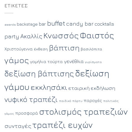
ΕΤΙΚΈΤΕΣ
buffet
candy bar
cocktails
bar
backstage
awards
Φαιστός
Κνωσσός
Ακαλλίς
party
βάπτιση
Χριστούγεννα
έκθεση
βασιλόπιτα
γάμος
γενέθλια
γαμήλια τούρτα
γυρίσματα
δεξίωση
δεξίωση βάπτισης
γάμου
εκκλησάκι
εταιρική εκδήλωση
νυφικό τραπέζι
παροχές
παιδικό πάρτυ
πολιτικός
στολισμός τραπεζιών
προσφορά
γάμος
τραπέζι ευχών
συνταγές