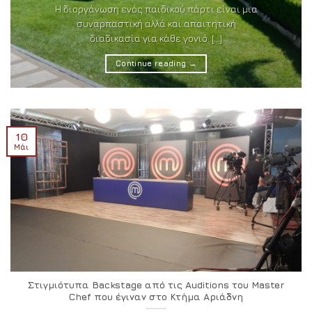
Η διοργάνωση ενός παιδικού πάρτι είναι μια
συναρπαστική αλλά και απαιτητική
διαδικασία για κάθε γονιό. [...]
Continue reading
→
10
Μάι
Στιγμιότυπα Backstage από τις Auditions του Master
Chef που έγιναν στο Κτήμα Αριάδνη