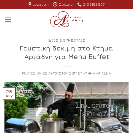
Skip
Location
Ωράριο
2108169857
to
content
ΙΔΈΕΣ & ΣΥΜΒΟΥΛΈΣ
Γευστική δοκιμή στο Κτήμα
Αριάδνη για Menu Buffet
POSTED ON
28 ΑΥΓΟΎΣΤΟΥ 2017
BY
ΚΤΉΜΑ ΑΡΙΆΔΝΗ
28
Αυγ