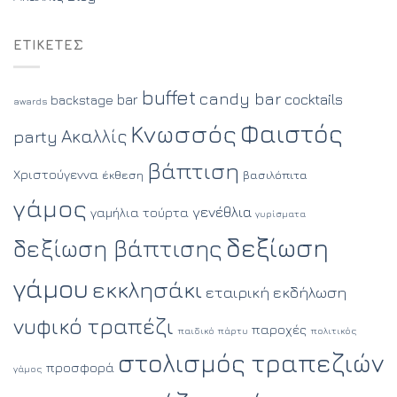
ΕΤΙΚΈΤΕΣ
buffet
candy bar
cocktails
bar
backstage
awards
Φαιστός
Κνωσσός
Ακαλλίς
party
βάπτιση
Χριστούγεννα
έκθεση
βασιλόπιτα
γάμος
γενέθλια
γαμήλια τούρτα
γυρίσματα
δεξίωση
δεξίωση βάπτισης
γάμου
εκκλησάκι
εταιρική εκδήλωση
νυφικό τραπέζι
παροχές
παιδικό πάρτυ
πολιτικός
στολισμός τραπεζιών
προσφορά
γάμος