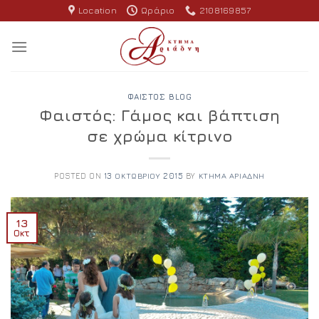
Skip
Location
Ωράριο
2108169857
to
content
ΦΑΙΣΤΌΣ BLOG
Φαιστός: Γάμος και βάπτιση
σε χρώμα κίτρινο
POSTED ON
13 ΟΚΤΩΒΡΊΟΥ 2015
BY
ΚΤΉΜΑ ΑΡΙΆΔΝΗ
13
Οκτ