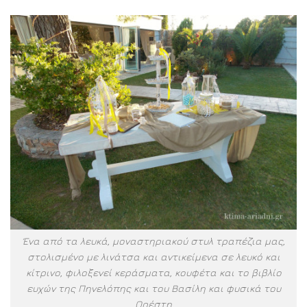
Ένα από τα λευκά, μοναστηριακού στυλ τραπέζια μας,
στολισμένο με λινάτσα και αντικείμενα σε λευκό και
κίτρινο, φιλοξενεί κεράσματα, κουφέτα και το βιβλίο
ευχών της Πηνελόπης και του Βασίλη και φυσικά του
Ορέστη