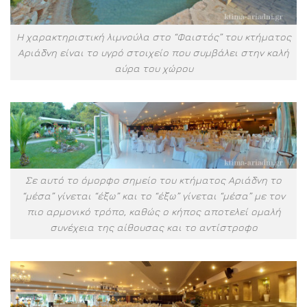
Η χαρακτηριστική λιμνούλα στο “Φαιστός” του κτήματος
Αριάδνη είναι το υγρό στοιχείο που συμβάλει στην καλή
αύρα του χώρου
Σε αυτό το όμορφο σημείο του κτήματος Αριάδνη το
“μέσα” γίνεται “έξω” και το “έξω” γίνεται “μέσα” με τον
πιο αρμονικό τρόπο, καθώς ο κήπος αποτελεί ομαλή
συνέχεια της αίθουσας και το αντίστροφο