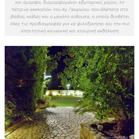
και όμορφα, διαμορφωμένοι εξωτερικοί χώροι, το
πέτρινο εκκλησάκι του Αγ. Γεωργίου, που βλέπετε στο
βάθος, καθώς και η μεγάλη αίθουσα, η οποία διαθέτει
όλες τις προδιαγραφές για να φιλοξενήσει και την πιο
απαιτητική κοινωνική και εταιρική εκδήλωση