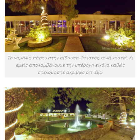
Το γαμήλιο πάρτυ στην αίθουσα Φαιστός καλά κρατεί. Κι
εμείς απολαμβάνουμε την υπέροχη εικόνα καθώς
στεκόμαστε ακριβώς απ’ έξω