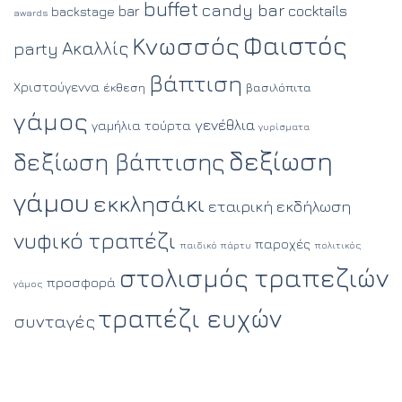
buffet
candy bar
cocktails
bar
backstage
awards
Φαιστός
Κνωσσός
Ακαλλίς
party
βάπτιση
Χριστούγεννα
έκθεση
βασιλόπιτα
γάμος
γενέθλια
γαμήλια τούρτα
γυρίσματα
δεξίωση
δεξίωση βάπτισης
γάμου
εκκλησάκι
εταιρική εκδήλωση
νυφικό τραπέζι
παροχές
παιδικό πάρτυ
πολιτικός
στολισμός τραπεζιών
προσφορά
γάμος
τραπέζι ευχών
συνταγές