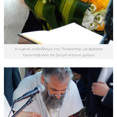
Η νυφική ανθοδέσμη της Πηνελόπης, με φρέσκα
τριαντάφυλλα σε ζωηρό κίτρινο χρώμα