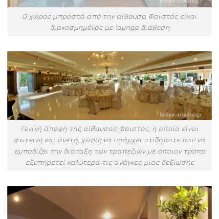
Ο χώρος μπροστά από την αίθουσα Φαιστός είναι
διακοσμημένος με lounge διάθεση
Γενική άποψη της αίθουσας Φαιστός, η οποία είναι
φωτεινή και άνετη, χωρίς να υπάρχει οτιδήποτε που να
εμποδίζει την διάταξη των τραπεζιών με όποιον τρόπο
εξυπηρετεί καλύτερα τις ανάγκες μιας δεξίωσης