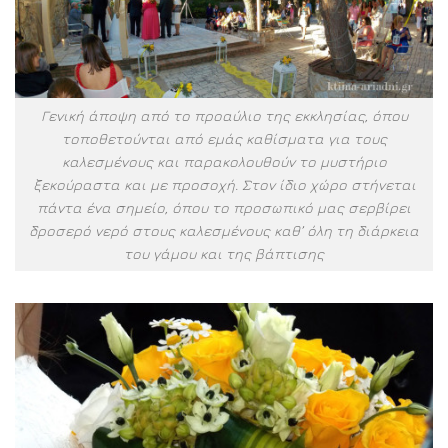
Γενική άποψη από το προαύλιο της εκκλησίας, όπου
τοποθετούνται από εμάς καθίσματα για τους
καλεσμένους και παρακολουθούν το μυστήριο
ξεκούραστα και με προσοχή. Στον ίδιο χώρο στήνεται
πάντα ένα σημείο, όπου το προσωπικό μας σερβίρει
δροσερό νερό στους καλεσμένους καθ’ όλη τη διάρκεια
του γάμου και της βάπτισης