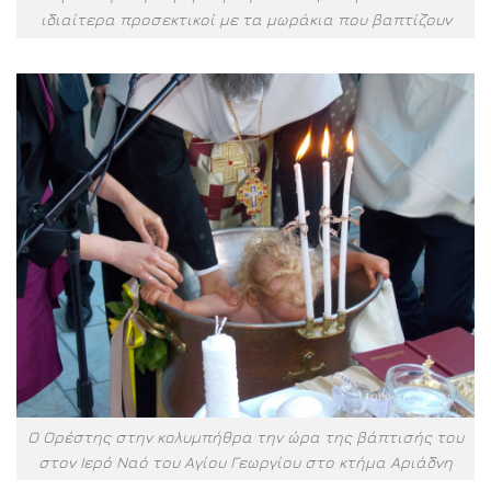
ιδιαίτερα προσεκτικοί με τα μωράκια που βαπτίζουν
Ο Ορέστης στην κολυμπήθρα την ώρα της βάπτισής του
στον Ιερό Ναό του Αγίου Γεωργίου στο κτήμα Αριάδνη