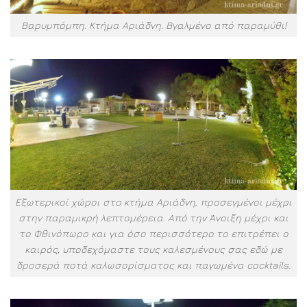
Βαρυμπόμπη. Κτήμα Αριάδνη. Βγαλμένο από παραμύθι!
Εξωτερικοί χώροι στο κτήμα Αριάδνη, προσεγμένοι μέχρι
στην παραμικρή λεπτομέρεια. Από την Άνοιξη μέχρι και
το Φθινόπωρο και για όσο περισσότερο το επιτρέπει ο
καιρός, υποδεχόμαστε τους καλεσμένους σας εδώ με
δροσερά ποτά καλωσορίσματος και παγωμένα cocktails.