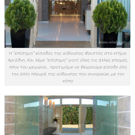
Η “επίσημη” είσοδος της αίθουσας Φαιστός στο κτήμα
Αριάδνη. Και λέμε “επίσημη” γιατί όλες τις άλλες εποχές,
πλην του χειμώνα… προτιμάμε να θεωρούμε είσοδο όλη
την άλλη πλευρά της αίθουσας που συνορεύει με τον
κήπο