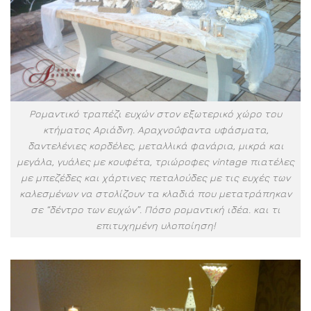
Ρομαντικό τραπέζι ευχών στον εξωτερικό χώρο του
κτήματος Αριάδνη. Αραχνοΰφαντα υφάσματα,
δαντελένιες κορδέλες, μεταλλικά φανάρια, μικρά και
μεγάλα, γυάλες με κουφέτα, τριώροφες vintage πιατέλες
με μπεζέδες και χάρτινες πεταλούδες με τις ευχές των
καλεσμένων να στολίζουν τα κλαδιά που μετατράπηκαν
σε “δέντρο των ευχών”. Πόσο ρομαντική ιδέα. και τι
επιτυχημένη υλοποίηση!