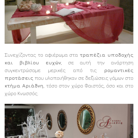
Συνεχίζοντας το αφιέρωμα στα
τραπέζια υποδοχής
και βιβλίου ευχών
, σε αυτή την ανάρτηση
συγκεντρώσαμε μερικές από τις
ρομαντικές
προτάσεις
που υλοποιήθηκαν σε δεξιώσεις γάμων στο
κτήμα Αριάδνη
, τόσο στον χώρο Φαιστός, όσο και στο
χώρο Κνωσσός.