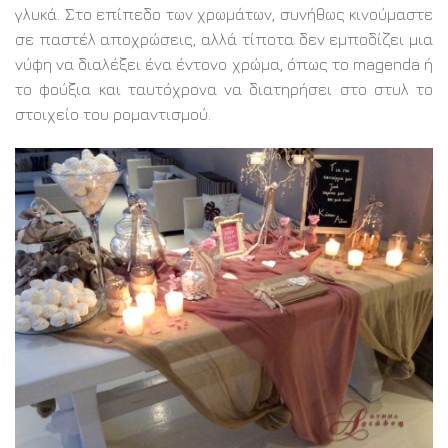
γλυκά. Στο επίπεδο των χρωμάτων, συνήθως κινούμαστε
σε παστέλ αποχρώσεις, αλλά τίποτα δεν εμποδίζει μια
νύφη να διαλέξει ένα έντονο χρώμα, όπως το magenda ή
το φούξια και ταυτόχρονα να διατηρήσει στο στυλ το
στοιχείο του ρομαντισμού.