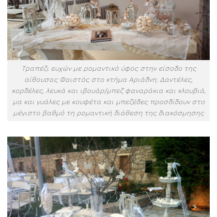
Τραπέζι ευχών με ρομαντικό ύφος στην είσοδο της
αίθουσας Φαιστός στο κτήμα Αριάδνη. Δαντέλες,
κορδέλες, λευκά και ιβουάρ/μπεζ φαναράκια και κλουβιά,
μα και γυάλες με κουφέτα και μπεζέδες προσδίδουν στο
μέγιστο βαθμό τη ρομαντική διάθεση της διακόσμησης