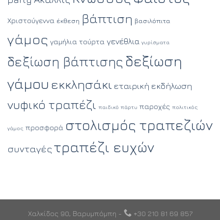
βάπτιση
Χριστούγεννα
έκθεση
βασιλόπιτα
γάμος
γενέθλια
γαμήλια τούρτα
γυρίσματα
δεξίωση
δεξίωση βάπτισης
γάμου
εκκλησάκι
εταιρική εκδήλωση
νυφικό τραπέζι
παροχές
παιδικό πάρτυ
πολιτικός
στολισμός τραπεζιών
προσφορά
γάμος
τραπέζι ευχών
συνταγές
Χαλκίδος 90, Βαρυμπόμπη -
+30 210 81 69 857