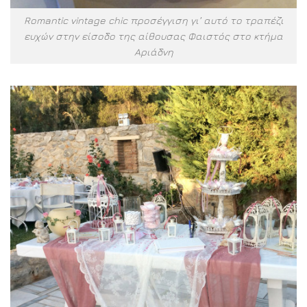
Romantic vintage chic προσέγγιση γι’ αυτό το τραπέζι
ευχών στην είσοδο της αίθουσας Φαιστός στο κτήμα
Αριάδνη