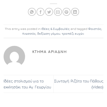
This entry was posted in
Ιδέες & Συμβουλές
and tagged
Φαιστός
,
Κνωσσός
,
δεξίωση γάμου
,
τραπέζι ευχών
.
ΚΤΉΜΑ ΑΡΙΆΔΝΗ
Ιδέες στολισμού για το
Συνταγή: Ριζότο του Πάθους
εκκλησάκι του Αγ. Γεωργίου
{Video}