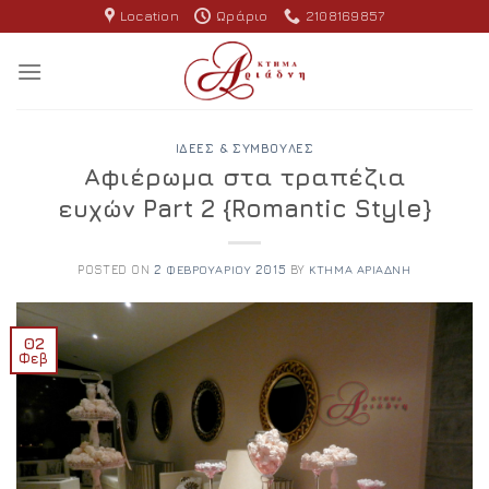
Skip
Location
Ωράριο
2108169857
to
content
ΙΔΈΕΣ & ΣΥΜΒΟΥΛΈΣ
Αφιέρωμα στα τραπέζια
ευχών Part 2 {Romantic Style}
POSTED ON
2 ΦΕΒΡΟΥΑΡΊΟΥ 2015
BY
ΚΤΉΜΑ ΑΡΙΆΔΝΗ
02
Φεβ