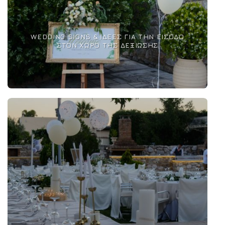
WEDDING SIGNS & ΙΔΈΕΣ ΓΙΑ ΤΗΝ ΕΊΣΟΔΟ
ΣΤΟΝ ΧΏΡΟ ΤΗΣ ΔΕΞΊΩΣΗΣ