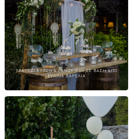
ΤΡΑΠΈΖΙ ΕΥΧΏΝ & CANDY BAR ΣΕ ΒΆΣΗ ΑΠΌ
ΞΎΛΙΝΑ ΒΑΡΈΛΙΑ