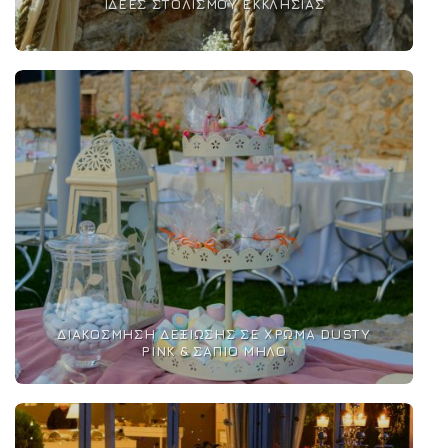
ΙΔΈΕΣ ΣΤΟΛΙΣΜΟΎ ΕΚΚΛΗΣΊΑΣ
ΔΙΑΚΌΣΜΗΣΗ ΔΕΞΊΩΣΗΣ ΣΕ ΧΡΏΜΑ DUSTY
PINK & ΣΆΠΙΟ ΜΉΛΟ