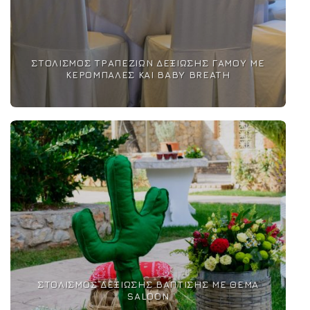
ΣΤΟΛΙΣΜΌΣ ΤΡΑΠΕΖΙΏΝ ΔΕΞΊΩΣΗΣ ΓΆΜΟΥ ΜΕ
ΚΕΡΌΜΠΑΛΕΣ ΚΑΙ BABY BREATH
ΣΤΟΛΙΣΜΌΣ ΔΕΞΊΩΣΗΣ ΒΆΠΤΙΣΗΣ ΜΕ ΘΈΜΑ
SALOON