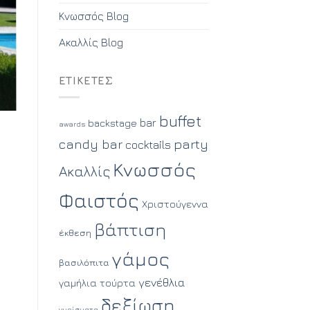
Κνωσσός Blog
Ακαλλίς Blog
ΕΤΙΚΈΤΕΣ
buffet
bar
backstage
awards
party
candy bar
cocktails
Κνωσσός
Ακαλλίς
Φαιστός
Χριστούγεννα
βάπτιση
έκθεση
γάμος
βασιλόπιτα
γενέθλια
γαμήλια τούρτα
δεξίωση
γυρίσματα