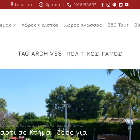
Location
Ωράριο
2108169857
 εμάς
Χώρος Φαιστός
Χώρος Κνωσσός
360 Tour
Bl
TAG ARCHIVES:
ΠΟΛΙΤΙΚΌΣ ΓΆΜΟΣ
ΙΔΈΕΣ & ΣΥΜΒΟΥΛΈΣ ΙΔΈΕΣ & ΣΥΜΒΟΥΛΈΣ ΙΔΈΕΣ & ΣΥΜΒΟΥΛΈΣ
άρτι σε Κτήμα: Ιδέες για