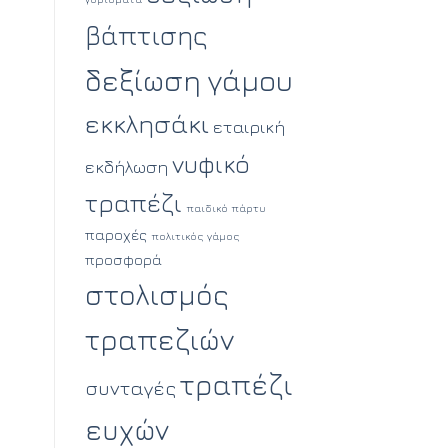
βάπτισης
δεξίωση γάμου
εκκλησάκι
εταιρική
νυφικό
εκδήλωση
τραπέζι
παιδικό πάρτυ
παροχές
πολιτικός γάμος
προσφορά
στολισμός
τραπεζιών
τραπέζι
συνταγές
ευχών