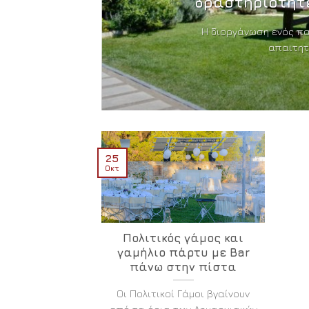
δραστηριότητ
λη
Η διοργάνωση ενός πα
απαιτητι
25
Οκτ
Πολιτικός γάμος και
γαμήλιο πάρτυ με Bar
πάνω στην πίστα
Οι Πολιτικοί Γάμοι βγαίνουν