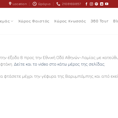
Location
Ωράριο
2108169857
 εμάς
Χώρος Φαιστός
Χώρος Κνωσσός
360 Tour
Bl
στην έξοδο 8 προς την Εθνική Οδό Αθηνών-Λαμίας με κατεύθυ
υφτάκη.
Δείτε και το video στο κάτω μέρος της σελίδας
.
να φτάσετε μέχρι την γέφυρα της Βαρυμπόμπης και από εκε